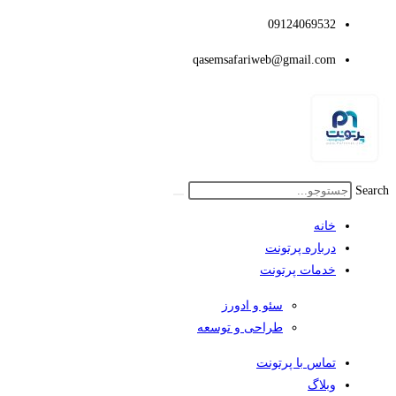
پایان
09124069532
محتوا
qasemsafariweb@gmail.com
Search
خانه
درباره پرتونت
خدمات پرتونت
سئو و ادورز
طراحی و توسعه
تماس با پرتونت
وبلاگ